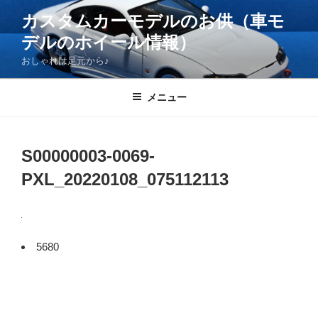
コ
カスタムカーモデルのお供（車モ
ン
デルのホイール情報）
テ
ン
おしゃれは足元から♪
ツ
へ
メニュー
ス
キ
ッ
S00000003-0069-
プ
PXL_20220108_075112113
5680