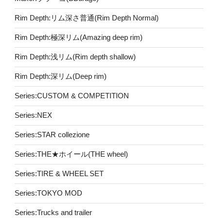
Rim Depth:リム深さ普通(Rim Depth Normal)
Rim Depth:極深リム(Amazing deep rim)
Rim Depth:浅リム(Rim depth shallow)
Rim Depth:深リム(Deep rim)
Series:CUSTOM & COMPETITION
Series:NEX
Series:STAR collezione
Series:THE★ホイール(THE wheel)
Series:TIRE & WHEEL SET
Series:TOKYO MOD
Series:Trucks and trailer