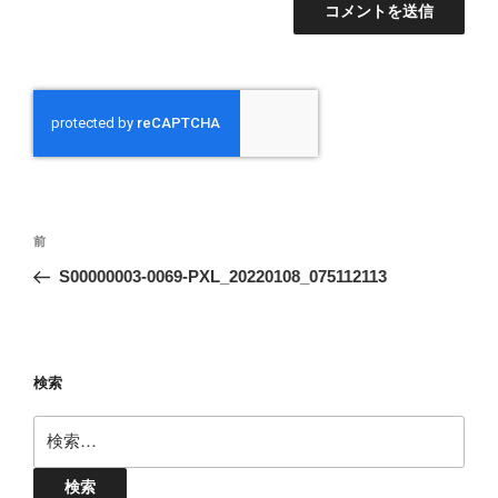
投
前
前
稿
の
S00000003-0069-PXL_20220108_075112113
ナ
投
ビ
稿
ゲ
ー
検索
シ
検
ョ
索:
ン