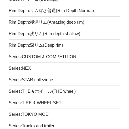
Rim Depth:リム深さ普通(Rim Depth Normal)
Rim Depth:極深リム(Amazing deep rim)
Rim Depth:浅リム(Rim depth shallow)
Rim Depth:深リム(Deep rim)
Series:CUSTOM & COMPETITION
Series:NEX
Series:STAR collezione
Series:THE★ホイール(THE wheel)
Series:TIRE & WHEEL SET
Series:TOKYO MOD
Series:Trucks and trailer