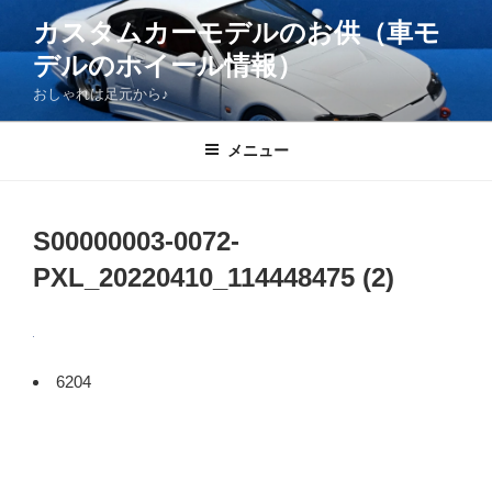
コ
カスタムカーモデルのお供（車モ
ン
デルのホイール情報）
テ
ン
おしゃれは足元から♪
ツ
へ
メニュー
ス
キ
ッ
S00000003-0072-
プ
PXL_20220410_114448475 (2)
6204