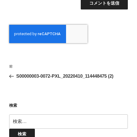
投
前
前
稿
の
S00000003-0072-PXL_20220410_114448475 (2)
ナ
投
ビ
稿
ゲ
ー
検索
シ
検
ョ
索:
ン