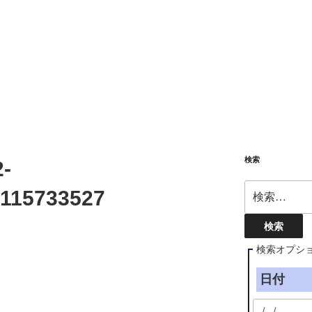
検索
-
検
115733527
索:
検索オプシ
日付