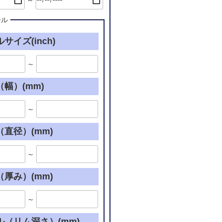
～
ール
サイズ(inch)
～
幅）(mm)
～
直径）(mm)
～
厚み）(mm)
～
ル（リム深さ）(mm)