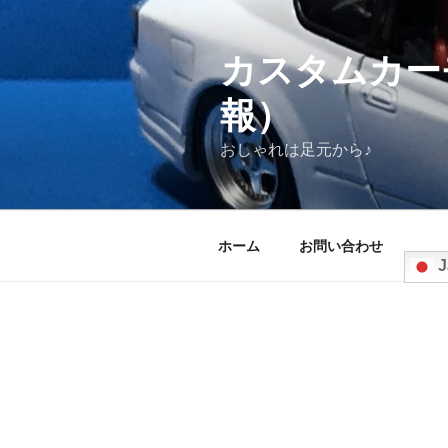
コ
ン
テ
カスタムカー
ン
報）
ツ
へ
おしゃれは足元から♪
ス
キ
ッ
プ
ホーム
お問い合わせ
J