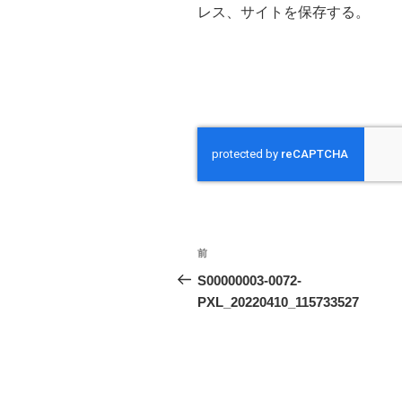
レス、サイトを保存する。
投
前
前
稿
の
S00000003-0072-
投
PXL_20220410_115733527
ナ
稿
ビ
ゲ