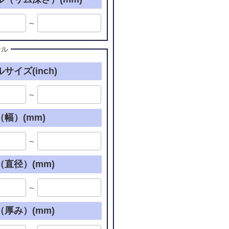
～
ール
サイズ(inch)
～
幅）(mm)
～
直径）(mm)
～
厚み）(mm)