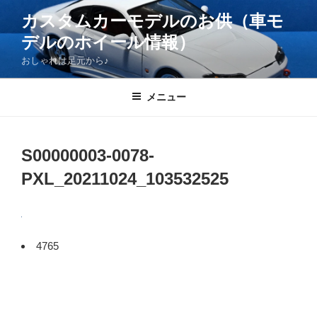
コ
カスタムカーモデルのお供（車モ
ン
デルのホイール情報）
テ
ン
おしゃれは足元から♪
ツ
へ
メニュー
ス
キ
ッ
S00000003-0078-
プ
PXL_20211024_103532525
4765