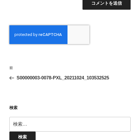
投
前
前
稿
の
S00000003-0078-PXL_20211024_103532525
ナ
投
ビ
稿
ゲ
ー
検索
シ
検
ョ
索:
ン