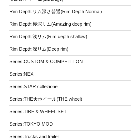
Rim Depth:リム深さ普通(Rim Depth Normal)
Rim Depth:極深リム(Amazing deep rim)
Rim Depth:浅リム(Rim depth shallow)
Rim Depth:深リム(Deep rim)
Series:CUSTOM & COMPETITION
Series:NEX
Series:STAR collezione
Series:THE★ホイール(THE wheel)
Series:TIRE & WHEEL SET
Series:TOKYO MOD
Series:Trucks and trailer