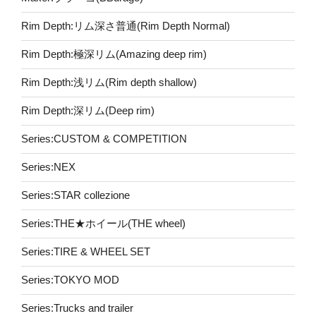
Rim Depth:リム深さ普通(Rim Depth Normal)
Rim Depth:極深リム(Amazing deep rim)
Rim Depth:浅リム(Rim depth shallow)
Rim Depth:深リム(Deep rim)
Series:CUSTOM & COMPETITION
Series:NEX
Series:STAR collezione
Series:THE★ホイール(THE wheel)
Series:TIRE & WHEEL SET
Series:TOKYO MOD
Series:Trucks and trailer