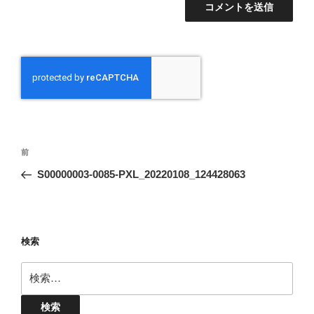
投
前
前
稿
の
S00000003-0085-PXL_20220108_124428063
ナ
投
ビ
稿
ゲ
ー
検索
シ
検
ョ
索:
ン