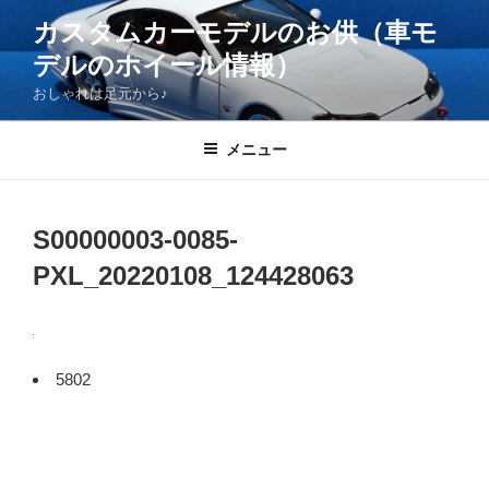
コ
カスタムカーモデルのお供（車モ
ン
デルのホイール情報）
テ
ン
おしゃれは足元から♪
ツ
へ
メニュー
ス
キ
ッ
S00000003-0085-
プ
PXL_20220108_124428063
5802