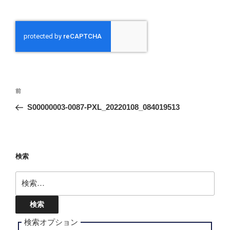
投
前
前
稿
の
S00000003-0087-PXL_20220108_084019513
ナ
投
ビ
稿
ゲ
ー
検索
シ
検
ョ
索:
ン
検索オプション