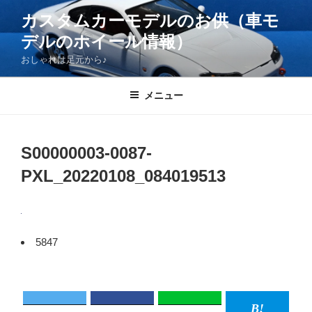
コ
カスタムカーモデルのお供（車モ
ン
デルのホイール情報）
テ
ン
おしゃれは足元から♪
ツ
へ
メニュー
ス
キ
ッ
S00000003-0087-
プ
PXL_20220108_084019513
5847