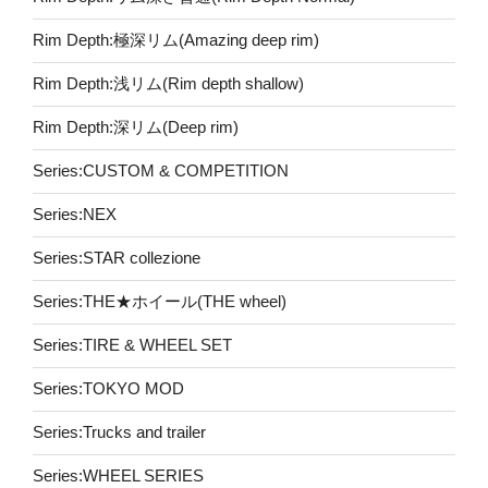
Rim Depth:極深リム(Amazing deep rim)
Rim Depth:浅リム(Rim depth shallow)
Rim Depth:深リム(Deep rim)
Series:CUSTOM & COMPETITION
Series:NEX
Series:STAR collezione
Series:THE★ホイール(THE wheel)
Series:TIRE & WHEEL SET
Series:TOKYO MOD
Series:Trucks and trailer
Series:WHEEL SERIES