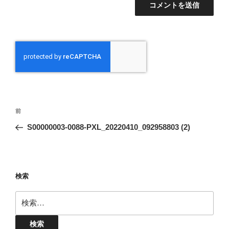
投
前
前
稿
の
S00000003-0088-PXL_20220410_092958803 (2)
ナ
投
ビ
稿
ゲ
ー
検索
シ
検
ョ
索:
ン