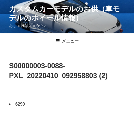
コ
カスタムカーモデルのお供（車モ
ン
デルのホイール情報）
テ
ン
おしゃれは足元から♪
ツ
へ
メニュー
ス
キ
ッ
S00000003-0088-
プ
PXL_20220410_092958803 (2)
6299