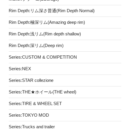
Rim Depth:リム深さ普通(Rim Depth Normal)
Rim Depth:極深リム(Amazing deep rim)
Rim Depth:浅リム(Rim depth shallow)
Rim Depth:深リム(Deep rim)
Series:CUSTOM & COMPETITION
Series:NEX
Series:STAR collezione
Series:THE★ホイール(THE wheel)
Series:TIRE & WHEEL SET
Series:TOKYO MOD
Series:Trucks and trailer