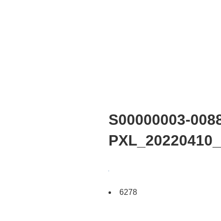
S00000003-0088
PXL_20220410_
6278