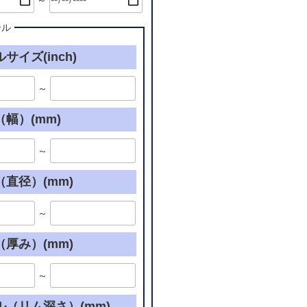
～
ール
サイズ(inch)
～
幅）(mm)
～
直径）(mm)
～
厚み）(mm)
～
ル（リム深さ）(mm)