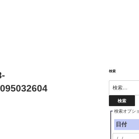
検索
-
検
095032604
索:
検索オプシ
日付