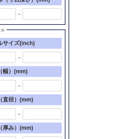
～
ール
サイズ(inch)
～
幅）(mm)
～
直径）(mm)
～
厚み）(mm)