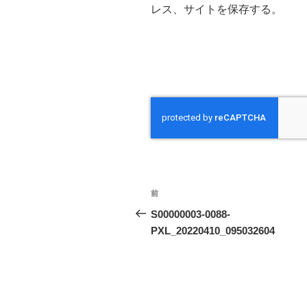
レス、サイトを保存する。
投
前
前
稿
の
S00000003-0088-
投
PXL_20220410_095032604
ナ
稿
ビ
ゲ