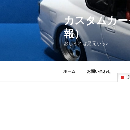
コ
ン
テ
カスタムカー
ン
報）
ツ
へ
おしゃれは足元から♪
ス
キ
ッ
プ
ホーム
お問い合わせ
J