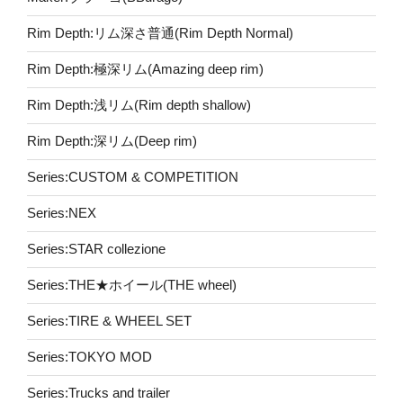
Rim Depth:リム深さ普通(Rim Depth Normal)
Rim Depth:極深リム(Amazing deep rim)
Rim Depth:浅リム(Rim depth shallow)
Rim Depth:深リム(Deep rim)
Series:CUSTOM & COMPETITION
Series:NEX
Series:STAR collezione
Series:THE★ホイール(THE wheel)
Series:TIRE & WHEEL SET
Series:TOKYO MOD
Series:Trucks and trailer