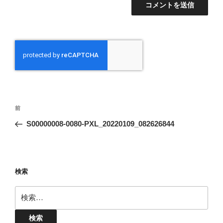
投
前
前
稿
の
S00000008-0080-PXL_20220109_082626844
ナ
投
ビ
稿
ゲ
ー
検索
シ
検
ョ
索:
ン