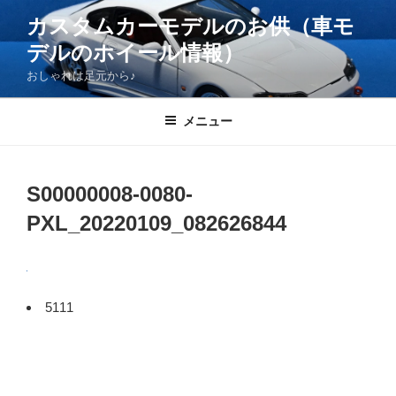
コ
カスタムカーモデルのお供（車モ
ン
デルのホイール情報）
テ
ン
おしゃれは足元から♪
ツ
へ
メニュー
ス
キ
ッ
S00000008-0080-
プ
PXL_20220109_082626844
5111