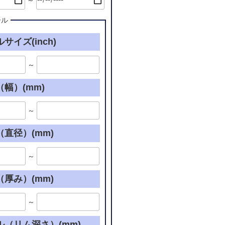
～
ール
サイズ(inch)
～
幅）(mm)
～
直径）(mm)
～
厚み）(mm)
～
ル（リム深さ）(mm)