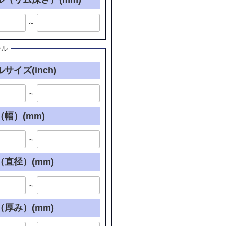
～
ール
サイズ(inch)
～
幅）(mm)
～
直径）(mm)
～
厚み）(mm)