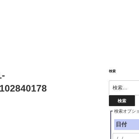
検索
-
検
102840178
索:
検索オプシ
日付