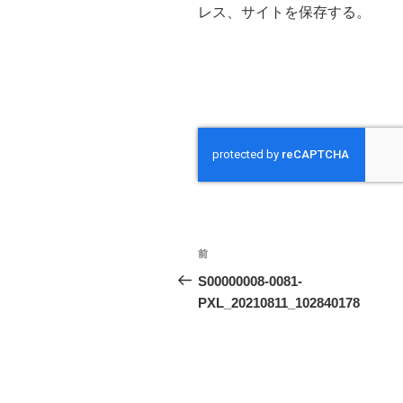
レス、サイトを保存する。
投
前
前
稿
の
S00000008-0081-
投
PXL_20210811_102840178
ナ
稿
ビ
ゲ