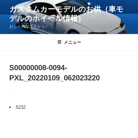
コ
カスタムカーモデルのお供（車モ
ン
デルのホイール情報）
テ
ン
おしゃれは足元から♪
ツ
へ
メニュー
ス
キ
ッ
S00000008-0094-
プ
PXL_20220109_062023220
5232