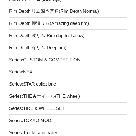
Rim Depth:リム深さ普通(Rim Depth Normal)
Rim Depth:極深リム(Amazing deep rim)
Rim Depth:浅リム(Rim depth shallow)
Rim Depth:深リム(Deep rim)
Series:CUSTOM & COMPETITION
Series:NEX
Series:STAR collezione
Series:THE★ホイール(THE wheel)
Series:TIRE & WHEEL SET
Series:TOKYO MOD
Series:Trucks and trailer