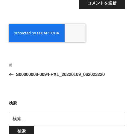
投
前
前
稿
の
S00000008-0094-PXL_20220109_062023220
ナ
投
ビ
稿
ゲ
ー
検索
シ
検
ョ
索:
ン