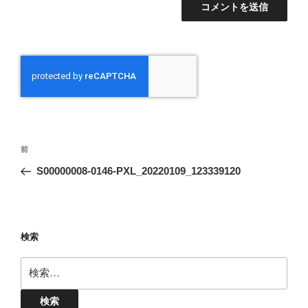
投
前
前
稿
の
S00000008-0146-PXL_20220109_123339120
ナ
投
ビ
稿
ゲ
ー
検索
シ
検
ョ
索:
ン