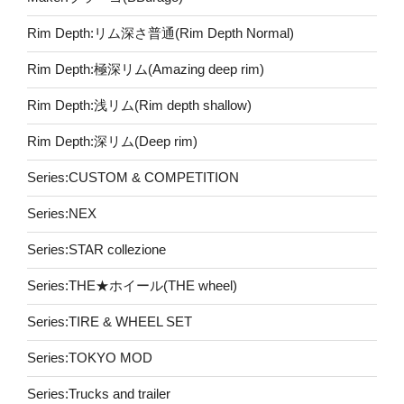
Rim Depth:リム深さ普通(Rim Depth Normal)
Rim Depth:極深リム(Amazing deep rim)
Rim Depth:浅リム(Rim depth shallow)
Rim Depth:深リム(Deep rim)
Series:CUSTOM & COMPETITION
Series:NEX
Series:STAR collezione
Series:THE★ホイール(THE wheel)
Series:TIRE & WHEEL SET
Series:TOKYO MOD
Series:Trucks and trailer