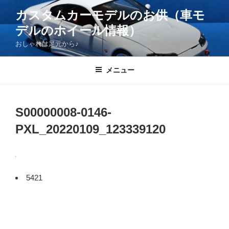
コ
カスタムカーモデルのお供（車モ
ン
デルのホイール情報）
テ
ン
おしゃれは足元から♪
ツ
へ
メニュー
ス
キ
ッ
S00000008-0146-
プ
PXL_20220109_123339120
5421