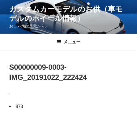
コ
カスタムカーモデルのお供（車モ
ン
デルのホイール情報）
テ
ン
おしゃれは足元から♪
ツ
へ
メニュー
ス
キ
ッ
S00000009-0003-
プ
IMG_20191022_222424
873