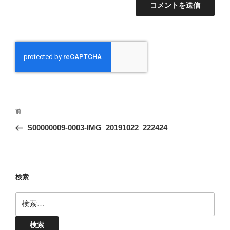
投
前
前
稿
の
S00000009-0003-IMG_20191022_222424
ナ
投
ビ
稿
ゲ
ー
検索
シ
検
ョ
索:
ン