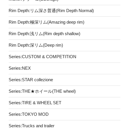
Rim Depth:リム深さ普通(Rim Depth Normal)
Rim Depth:極深リム(Amazing deep rim)
Rim Depth:浅リム(Rim depth shallow)
Rim Depth:深リム(Deep rim)
Series:CUSTOM & COMPETITION
Series:NEX
Series:STAR collezione
Series:THE★ホイール(THE wheel)
Series:TIRE & WHEEL SET
Series:TOKYO MOD
Series:Trucks and trailer