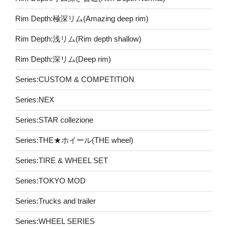
Rim Depth:極深リム(Amazing deep rim)
Rim Depth:浅リム(Rim depth shallow)
Rim Depth:深リム(Deep rim)
Series:CUSTOM & COMPETITION
Series:NEX
Series:STAR collezione
Series:THE★ホイール(THE wheel)
Series:TIRE & WHEEL SET
Series:TOKYO MOD
Series:Trucks and trailer
Series:WHEEL SERIES