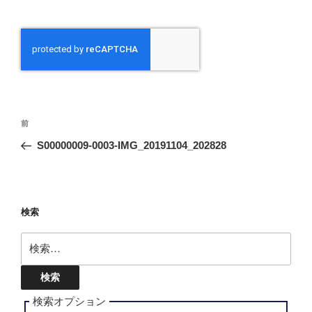
投
前
前
稿
の
S00000009-0003-IMG_20191104_202828
ナ
投
ビ
稿
ゲ
ー
検索
シ
検
ョ
索:
ン
検索オプション