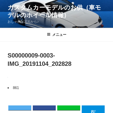
コ
カスタムカーモデルのお供（車モ
ン
デルのホイール情報）
テ
ン
おしゃれは足元から♪
ツ
へ
メニュー
ス
キ
ッ
S00000009-0003-
プ
IMG_20191104_202828
861