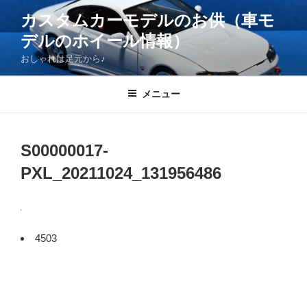
コ
カスタムカーモデルのお供（車モ
ン
デルのホイール情報）
テ
ン
おしゃれは足元から♪
ツ
へ
メニュー
ス
キ
ッ
S00000017-
プ
PXL_20211024_131956486
4503