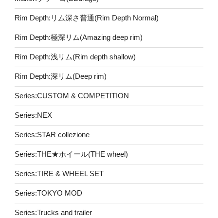
Rim Depth:リム深さ普通(Rim Depth Normal)
Rim Depth:極深リム(Amazing deep rim)
Rim Depth:浅リム(Rim depth shallow)
Rim Depth:深リム(Deep rim)
Series:CUSTOM & COMPETITION
Series:NEX
Series:STAR collezione
Series:THE★ホイール(THE wheel)
Series:TIRE & WHEEL SET
Series:TOKYO MOD
Series:Trucks and trailer