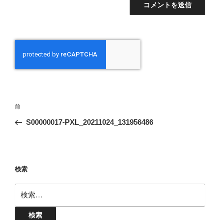
投
前
前
稿
の
S00000017-PXL_20211024_131956486
ナ
投
ビ
稿
ゲ
ー
検索
シ
検
ョ
索:
ン