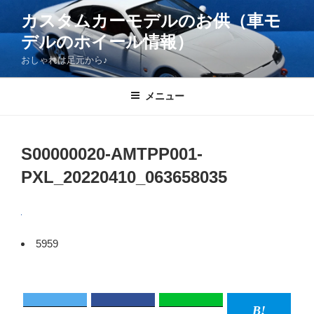
コ
カスタムカーモデルのお供（車モ
ン
デルのホイール情報）
テ
ン
おしゃれは足元から♪
ツ
へ
メニュー
ス
キ
ッ
S00000020-AMTPP001-
プ
PXL_20220410_063658035
5959