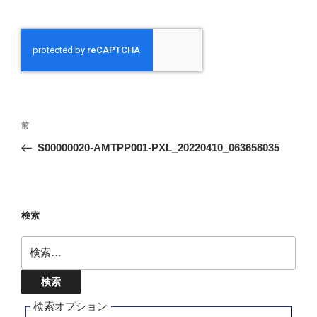
投
前
前
稿
の
S00000020-AMTPP001-PXL_20220410_063658035
ナ
投
ビ
稿
ゲ
ー
検索
シ
検
ョ
索:
ン
検索オプション