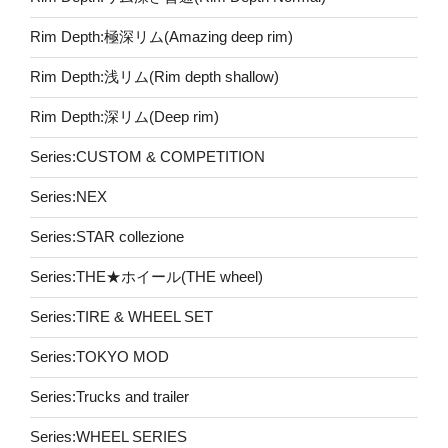
Rim Depth:極深リム(Amazing deep rim)
Rim Depth:浅リム(Rim depth shallow)
Rim Depth:深リム(Deep rim)
Series:CUSTOM & COMPETITION
Series:NEX
Series:STAR collezione
Series:THE★ホイール(THE wheel)
Series:TIRE & WHEEL SET
Series:TOKYO MOD
Series:Trucks and trailer
Series:WHEEL SERIES