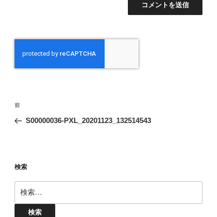
投
前
前
稿
の
S00000036-PXL_20201123_132514543
ナ
投
ビ
稿
ゲ
ー
検索
シ
検
ョ
索:
ン