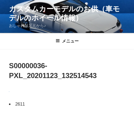
コ
カスタムカーモデルのお供（車モ
ン
デルのホイール情報）
テ
ン
おしゃれは足元から♪
ツ
へ
メニュー
ス
キ
ッ
S00000036-
プ
PXL_20201123_132514543
2611