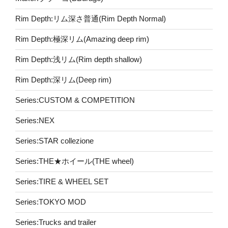
Rim Depth:リム深さ普通(Rim Depth Normal)
Rim Depth:極深リム(Amazing deep rim)
Rim Depth:浅リム(Rim depth shallow)
Rim Depth:深リム(Deep rim)
Series:CUSTOM & COMPETITION
Series:NEX
Series:STAR collezione
Series:THE★ホイール(THE wheel)
Series:TIRE & WHEEL SET
Series:TOKYO MOD
Series:Trucks and trailer