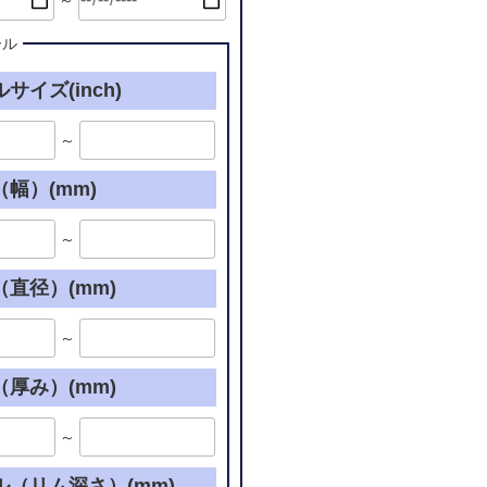
～
ール
サイズ(inch)
～
幅）(mm)
～
直径）(mm)
～
厚み）(mm)
～
ル（リム深さ）(mm)