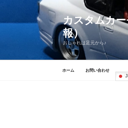
コ
ン
テ
カスタムカー
ン
報）
ツ
へ
おしゃれは足元から♪
ス
キ
ッ
プ
ホーム
お問い合わせ
J