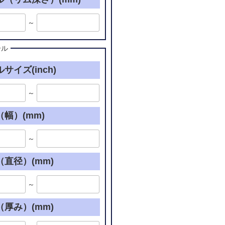
～
ール
サイズ(inch)
～
幅）(mm)
～
直径）(mm)
～
厚み）(mm)