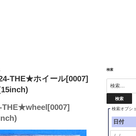
検索
L
4-THE★ホイール[0007]
検
inch)
索:
4-THE★wheel[0007]
検索オプシ
inch)
日付