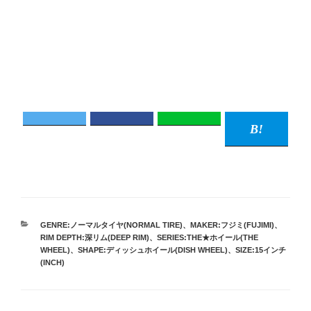
カ
GENRE:ノーマルタイヤ(NORMAL TIRE)
、
MAKER:フジミ(FUJIMI)
、
テ
RIM DEPTH:深リム(DEEP RIM)
、
SERIES:THE★ホイール(THE
ゴ
WHEEL)
、
SHAPE:ディッシュホイール(DISH WHEEL)
、
SIZE:15インチ
リ
(INCH)
ー