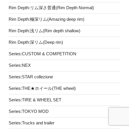
Rim Depth:リム深さ普通(Rim Depth Normal)
Rim Depth:極深リム(Amazing deep rim)
Rim Depth:浅リム(Rim depth shallow)
Rim Depth:深リム(Deep rim)
Series:CUSTOM & COMPETITION
Series:NEX
Series:STAR collezione
Series:THE★ホイール(THE wheel)
Series:TIRE & WHEEL SET
Series:TOKYO MOD
Series:Trucks and trailer