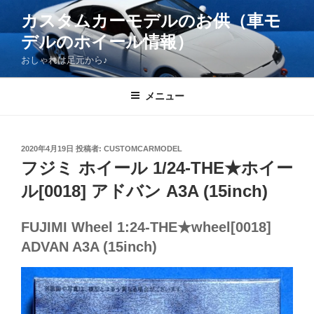
コ
カスタムカーモデルのお供（車モ
ン
デルのホイール情報）
テ
ン
おしゃれは足元から♪
ツ
へ
メニュー
ス
キ
ッ
投
2020年4月19日
投稿者:
CUSTOMCARMODEL
プ
稿
フジミ ホイール 1/24-THE★ホイー
日:
ル[0018] アドバン A3A (15inch)
FUJIMI Wheel 1:24-THE★wheel[0018]
ADVAN A3A (15inch)