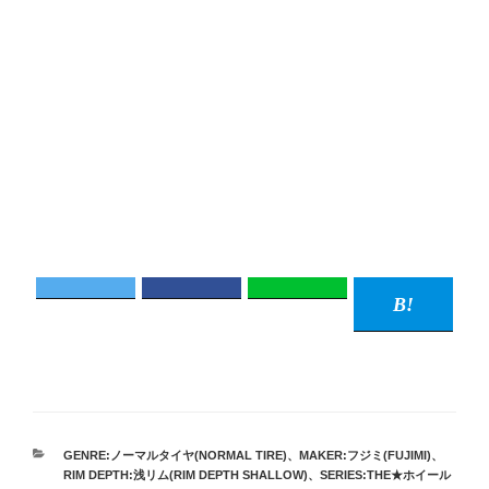
カ
GENRE:ノーマルタイヤ(NORMAL TIRE)
、
MAKER:フジミ(FUJIMI)
、
テ
RIM DEPTH:浅リム(RIM DEPTH SHALLOW)
、
SERIES:THE★ホイール