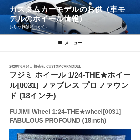
コ
カスタムカーモデルのお供（車モ
ン
デルのホイール情報）
テ
ン
おしゃれは足元から♪
ツ
へ
メニュー
ス
キ
ッ
投
2020年6月14日
投稿者:
CUSTOMCARMODEL
プ
稿
フジミ ホイール 1/24-THE★ホイー
日:
ル[0031] ファブレス プロファウン
ド (18インチ)
FUJIMI Wheel 1:24-THE★wheel[0031]
FABULOUS PROFOUND (18inch)