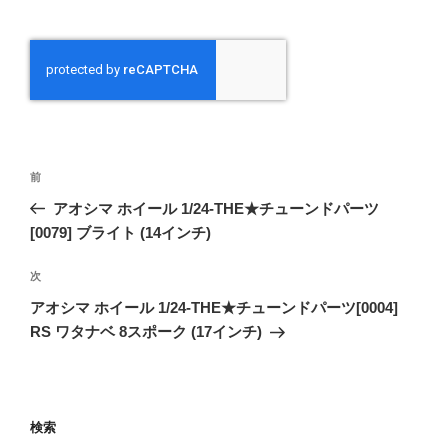
投
前
前
稿
の
アオシマ ホイール 1/24-THE★チューンドパーツ
ナ
投
[0079] ブライト (14インチ)
ビ
稿
ゲ
次
次
の
ー
アオシマ ホイール 1/24-THE★チューンドパーツ[0004]
投
シ
RS ワタナベ 8スポーク (17インチ)
稿
ョ
ン
検索