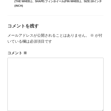
ゴ
(THE WHEEL)
、
SHAPE:フィンホイール(FIN WHEEL)
、
SIZE:18インチ
リ
(INCH)
ー
コメントを残す
メールアドレスが公開されることはありません。
※
が付
いている欄は必須項目です
コメント
※